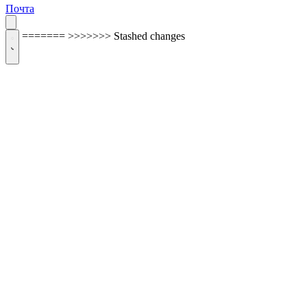
Почта
=======
>>>>>>> Stashed changes
ОБРАТНАЯ СВЯЗЬ