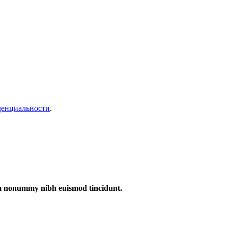
денциальности
.
iam nonummy nibh euismod tincidunt.