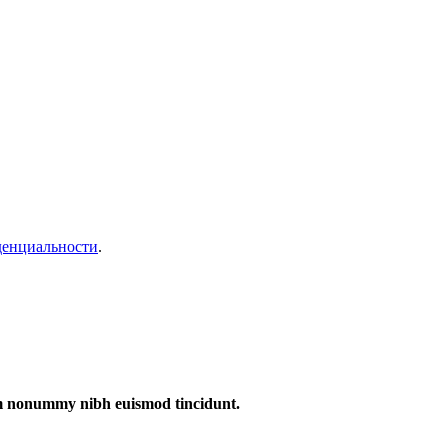
денциальности
.
iam nonummy nibh euismod tincidunt.