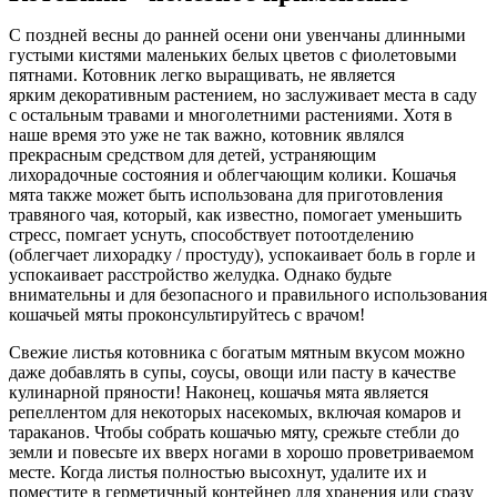
С поздней весны до ранней осени они увенчаны длинными
густыми кистями маленьких белых цветов с фиолетовыми
пятнами. Котовник легко выращивать, не является
ярким декоративным растением, но заслуживает места в саду
с остальным травами и многолетними растениями. Хотя в
наше время это уже не так важно, котовник являлся
прекрасным средством для детей, устраняющим
лихорадочные состояния и облегчающим колики. Кошачья
мята также может быть использована для приготовления
травяного чая, который, как известно, помогает уменьшить
стресс, помгает уснуть, способствует потоотделению
(облегчает лихорадку / простуду), успокаивает боль в горле и
успокаивает расстройство желудка. Однако будьте
внимательны и для безопасного и правильного использования
кошачьей мяты проконсультируйтесь с врачом!
Свежие листья котовника с богатым мятным вкусом можно
даже добавлять в супы, соусы, овощи или пасту в качестве
кулинарной пряности! Наконец, кошачья мята является
репеллентом для некоторых насекомых, включая комаров и
тараканов. Чтобы собрать кошачью мяту, срежьте стебли до
земли и повесьте их вверх ногами в хорошо проветриваемом
месте. Когда листья полностью высохнут, удалите их и
поместите в герметичный контейнер для хранения или сразу