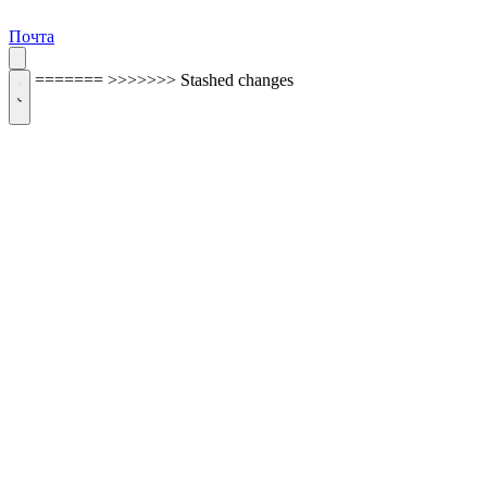
Почта
=======
>>>>>>> Stashed changes
ОБРАТНАЯ СВЯЗЬ