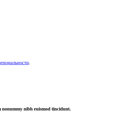
денциальности
.
iam nonummy nibh euismod tincidunt.