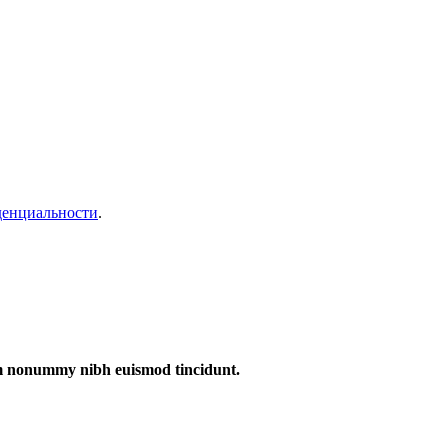
денциальности
.
iam nonummy nibh euismod tincidunt.