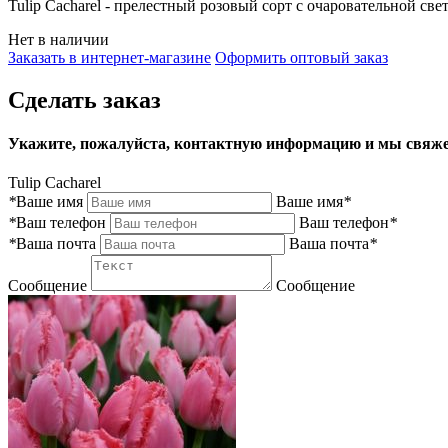
Tulip Cacharel - прелестный розовый сорт с очаровательной с
Нет в наличии
Заказать в интернет-магазине
Оформить оптовый заказ
Сделать заказ
Укажите, пожалуйста, контактную информацию и мы свяже
Tulip Cacharel
*
Ваше имя
Ваше имя
*
*
Ваш телефон
Ваш телефон
*
*
Ваша почта
Ваша почта
*
Сообщение
Сообщение