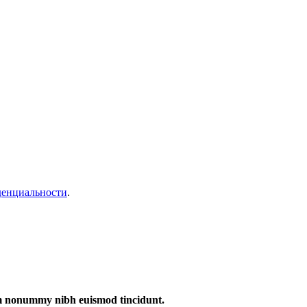
денциальности
.
iam nonummy nibh euismod tincidunt.