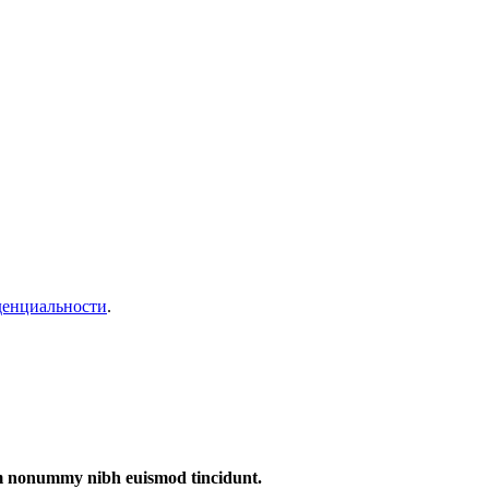
денциальности
.
iam nonummy nibh euismod tincidunt.