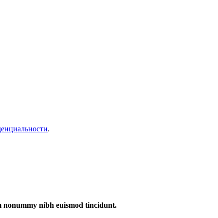
денциальности
.
iam nonummy nibh euismod tincidunt.