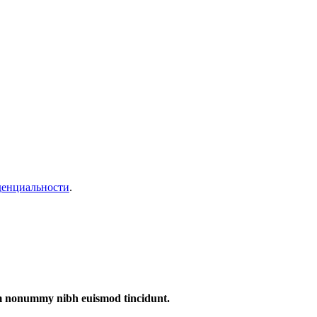
денциальности
.
iam nonummy nibh euismod tincidunt.