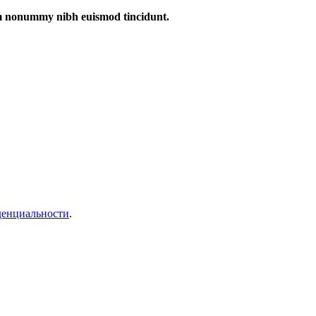
iam nonummy nibh euismod tincidunt.
денциальности
.