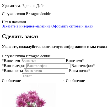
Хризантема Бретань Дабл
Chrysantemum Bretagne double
Нет в наличии
Заказать в интернет-магазине
Оформить оптовый заказ
Сделать заказ
Укажите, пожалуйста, контактную информацию и мы свяже
Chrysantemum Bretagne double
*
Ваше имя
Ваше имя
*
*
Ваш телефон
Ваш телефон
*
*
Ваша почта
Ваша почта
*
Сообщение
Сообщение