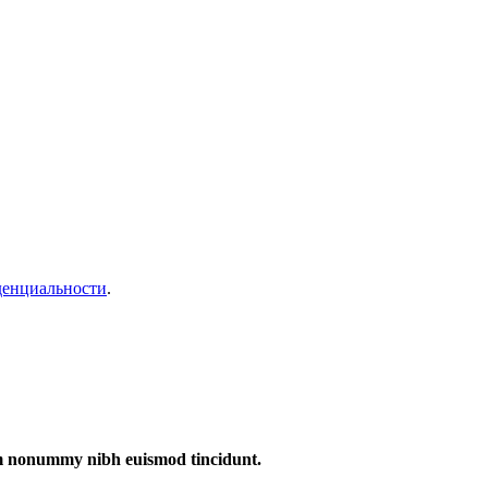
денциальности
.
iam nonummy nibh euismod tincidunt.