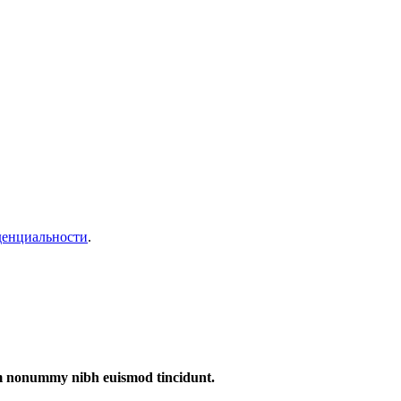
денциальности
.
iam nonummy nibh euismod tincidunt.