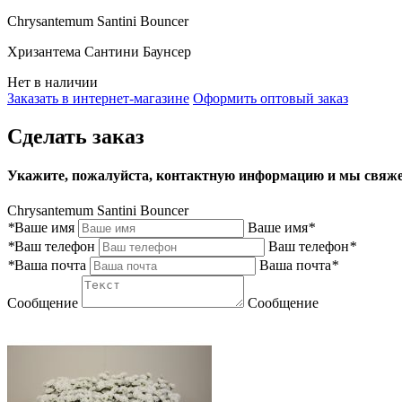
Chrysantemum Santini Bouncer
Хризантема Сантини Баунсер
Нет в наличии
Заказать в интернет-магазине
Оформить оптовый заказ
Сделать заказ
Укажите, пожалуйста, контактную информацию и мы свяже
Chrysantemum Santini Bouncer
*
Ваше имя
Ваше имя
*
*
Ваш телефон
Ваш телефон
*
*
Ваша почта
Ваша почта
*
Сообщение
Сообщение