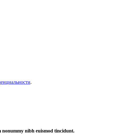
денциальности
.
iam nonummy nibh euismod tincidunt.