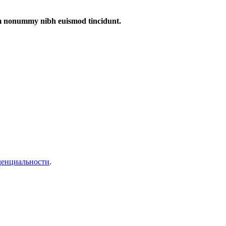
iam nonummy nibh euismod tincidunt.
денциальности
.