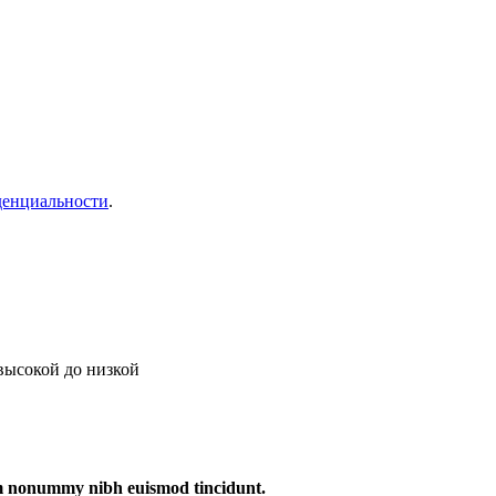
денциальности
.
 высокой до низкой
iam nonummy nibh euismod tincidunt.