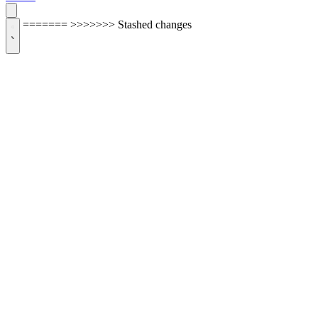
=======
>>>>>>> Stashed changes
ОБРАТНАЯ СВЯЗЬ