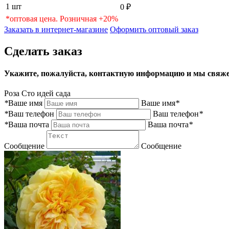
1 шт
0 ₽
*оптовая цена. Розничная +20%
Заказать в интернет-магазине
Оформить оптовый заказ
Сделать заказ
Укажите, пожалуйста, контактную информацию и мы свяже
Роза Сто идей сада
*
Ваше имя
Ваше имя
*
*
Ваш телефон
Ваш телефон
*
*
Ваша почта
Ваша почта
*
Сообщение
Сообщение