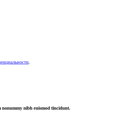
денциальности
.
iam nonummy nibh euismod tincidunt.