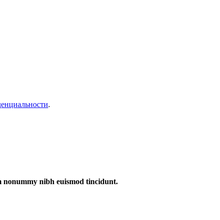
денциальности
.
iam nonummy nibh euismod tincidunt.