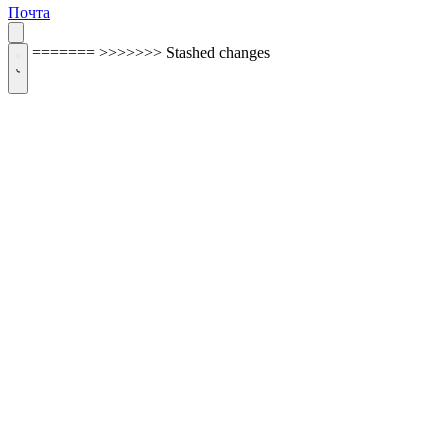
Почта
=======
>>>>>>> Stashed changes
ОБРАТНАЯ СВЯЗЬ