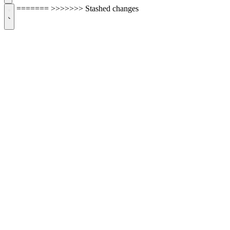
=======
>>>>>>> Stashed changes
ОБРАТНАЯ СВЯЗЬ