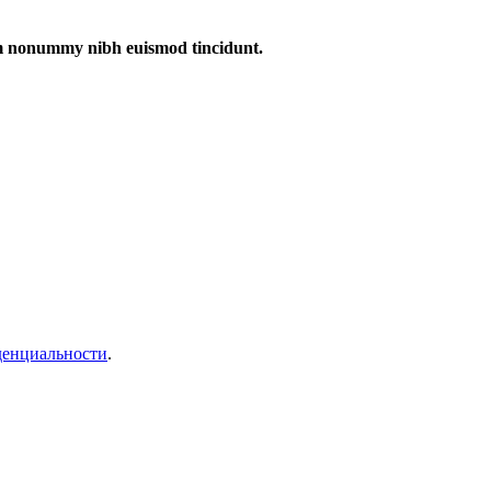
iam nonummy nibh euismod tincidunt.
денциальности
.