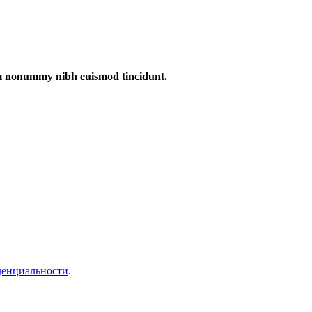
iam nonummy nibh euismod tincidunt.
денциальности
.