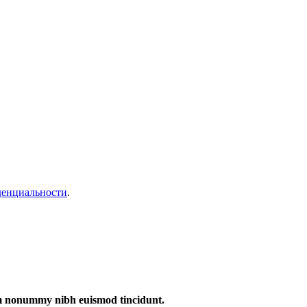
денциальности
.
iam nonummy nibh euismod tincidunt.