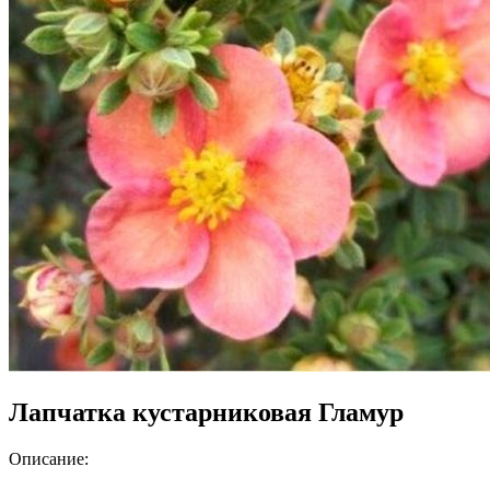
Лапчатка кустарниковая Гламур
Описание: