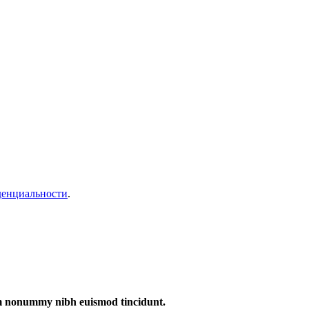
денциальности
.
iam nonummy nibh euismod tincidunt.