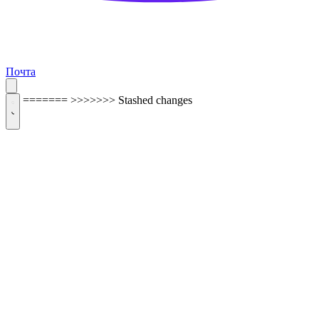
Почта
=======
>>>>>>> Stashed changes
ОБРАТНАЯ СВЯЗЬ