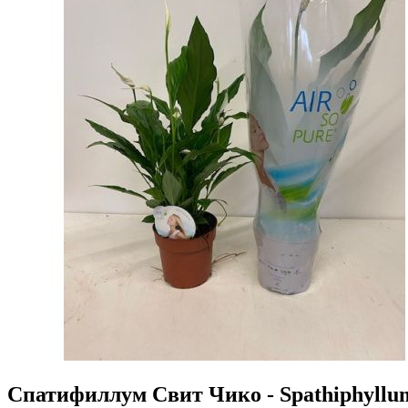
Спатифиллум Свит Чико - Spathiphyllum