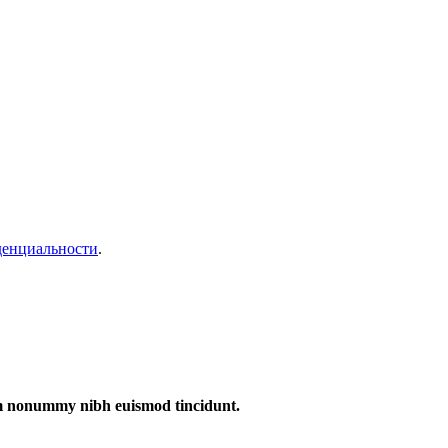
денциальности
.
iam nonummy nibh euismod tincidunt.